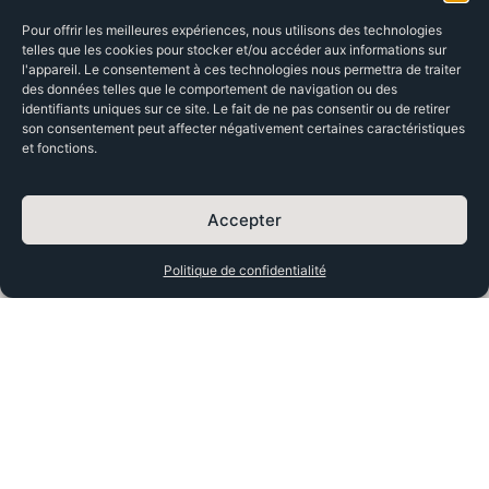
Entretenir
Facebook
votre
Pour offrir les meilleures expériences, nous utilisons des technologies
table de
telles que les cookies pour stocker et/ou accéder aux informations sur
jeux en
l'appareil. Le consentement à ces technologies nous permettra de traiter
bois (ou
des données telles que le comportement de navigation ou des
identifiants uniques sur ce site. Le fait de ne pas consentir ou de retirer
autre
son consentement peut affecter négativement certaines caractéristiques
matériau
et fonctions.
spécifique)
: conseils
pratiques
pour la
Accepter
garder
comme
Politique de confidentialité
neuve
pendant
des
années
Les jeux
de cartes
populaires
à essayer
sur votre
table de