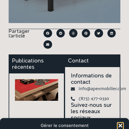
Partager
l'article
Publications
Contact
récentes
Informations de
Accessoires
contact
indispensables
info@apexmobilier.com
(et astucieux)
pour optimiser
(873) 477-0330
votre
Suivez-nous sur
expérience
les réseaux
sur une table
sociaux
de jeux
Instagram
Gérer le consentement