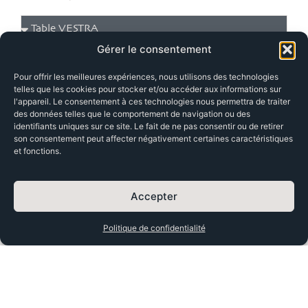
Gérer le consentement
Quelle grandeur de table de jeu vous intéresse ?
Pour offrir les meilleures expériences, nous utilisons des technologies
telles que les cookies pour stocker et/ou accéder aux informations sur
l'appareil. Le consentement à ces technologies nous permettra de traiter
des données telles que le comportement de navigation ou des
identifiants uniques sur ce site. Le fait de ne pas consentir ou de retirer
Quelle essence de bois préférez-vous ?
son consentement peut affecter négativement certaines caractéristiques
et fonctions.
Accepter
Quelle couleur de tapis souhaitez-vous ?
Politique de confidentialité
Quels accessoires de table de jeux vous
intéressent ?