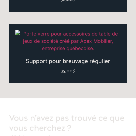
Support pour breuvage régulier
35,00
$
Vous n’avez pas trouvé ce que
vous cherchez ?